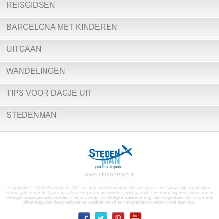
REISGIDSEN
BARCELONA MET KINDEREN
UITGAAN
WANDELINGEN
TIPS VOOR DAGJE UIT
STEDENMAN
www.stedenman.nl
Copyright © 2026 Stedenman. Alle rechten voorbehouden. Op alle op de site aanwezige materialen
berust auteursrecht. Niets van deze uitgave mag zonder voorafgaande toestemming voor publicatie in
overige media gebruikt worden. Het is zonder schriftelijke toestemming niet toegestaan om informatie
afkomstig van deze website te kopiëren en of te verspreiden in welke vorm dan ook.