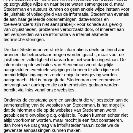
op zorgvuldige wijze en naar beste weten samengesteld, maar
Stedenman en auteurs kunnen op geen enkele wijze instaan voor
de juistheid of volledigheid van de informatie. Stedenman evenals
de aan haar gelieerde ondernemingen, datavendors en
toeleveranciers zijn niet aansprakelijk voor schade als gevolg
van onjuistheden, problemen veroorzaakt door, of inherent aan
het verspreiden van de informatie via internet alsmede
technische storingen.
De door Stedenman verstrekte informatie is deels ontleend aan
bronnen die betrouwbaar mogen worden geacht, maar voor de
juistheid en volledigheid daarvan kan niet worden ingestaan. De
informatie op de websites van Stedenman wordt dagelijks
aangevuld en eventuele wijzigingen kunnen te allen tijde met
onmiddellijke ingang en zonder enige kennisgeving worden
aangebracht. Het is mogelijk dat Stedenman een commissie
ontvangt over aankopen die op internetsites gedaan worden,
bereikt via links vanaf onze websites.
Ondanks de constante zorg en aandacht die wij besteden aan de
samenstelling van de websites van Stedenman, is het mogelijk
dat de informatie die op de websites van Stedenman wordt
gepubliceerd onvolledig c.q. onjuist is. Fouten kunnen echter niet
altijd voorkomen worden, maar mocht je een fout constateren,
dan horen we dat graag via info@stedenman.nl zodat we de
gewenste aanpassingen kunnen maken.