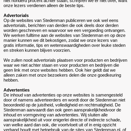
niet honderd procent achter staan, schrijven we er niet over, want
onze lezers verdienen alleen de beste tips.
Advertorials
Op de websites van Stedenman publiceren we ook wel eens
advertorials, berichten van derden die ook deels door derden
worden geschreven en waarvoor we een vergoeding ontvangen.
We werken fulltime aan de websites van Stedenman en op deze
manier kunnen we dit bekostigen, zodat we onze lezers van
gratis informatie, tips en wetenswaardigheden over leuke steden
en streken kunnen blijven voorzien.
We zullen nooit advertorials plaatsen voor producten en bedrijven
waar we niet achter staan en voor producten en bedrijven die
geen link met onze websites hebben. Ook hier geldt dat we
alleen zaken met onze bezoekers delen die onze goedkeuring
hebben.
Advertenties
De inhoud van advertenties op onze websites is samengesteld
door of namens adverteerders en wordt door de Stedenman niet
beoordeeld op de juistheid, volledigheid en rechtmatigheid. De
Stedenman aanvaardt dan ook geen aansprakelijkheidvoor de
inhoud en vormgeving van advertenties. Wij sluiten alle
aansprakelijkheid uit voor enigerlei directe of indirecte schade,
van welke aard dan ook, die voortvloeit uit of in enig opzicht
verband houdt met hetgebruik van de sites van Stedenman.nl, of