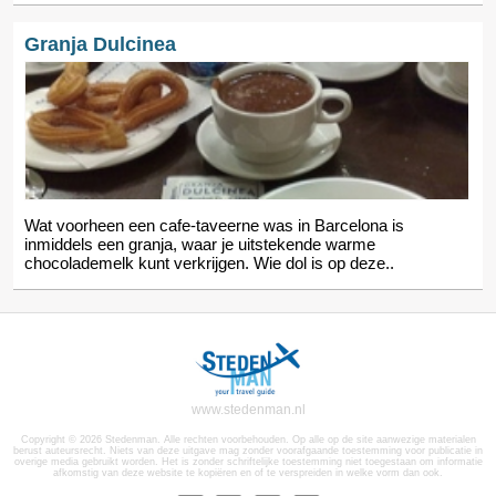
Granja Dulcinea
Wat voorheen een cafe-taveerne was in Barcelona is
inmiddels een granja, waar je uitstekende warme
chocolademelk kunt verkrijgen. Wie dol is op deze..
www.stedenman.nl
Copyright © 2026 Stedenman. Alle rechten voorbehouden. Op alle op de site aanwezige materialen
berust auteursrecht. Niets van deze uitgave mag zonder voorafgaande toestemming voor publicatie in
overige media gebruikt worden. Het is zonder schriftelijke toestemming niet toegestaan om informatie
afkomstig van deze website te kopiëren en of te verspreiden in welke vorm dan ook.