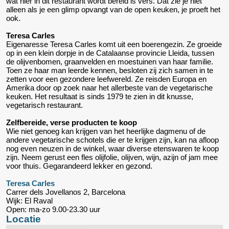
wat hier in dit restaurant wordt bereid is vers. Dat zie je niet
alleen als je een glimp opvangt van de open keuken, je proeft het
ook.
Teresa Carles
Eigenaresse Teresa Carles komt uit een boerengezin. Ze groeide
op in een klein dorpje in de Catalaanse provincie Lleida, tussen
de olijvenbomen, graanvelden en moestuinen van haar familie.
Toen ze haar man leerde kennen, besloten zij zich samen in te
zetten voor een gezondere leefwereld. Ze reisden Europa en
Amerika door op zoek naar het allerbeste van de vegetarische
keuken. Het resultaat is sinds 1979 te zien in dit knusse,
vegetarisch restaurant.
Zelfbereide, verse producten te koop
Wie niet genoeg kan krijgen van het heerlijke dagmenu of de
andere vegetarische schotels die er te krijgen zijn, kan na afloop
nog even neuzen in de winkel, waar diverse etenswaren te koop
zijn. Neem gerust een fles olijfolie, olijven, wijn, azijn of jam mee
voor thuis. Gegarandeerd lekker en gezond.
Teresa Carles
Carrer dels Jovellanos 2, Barcelona
Wijk: El Raval
Open: ma-zo 9.00-23.30 uur
Locatie