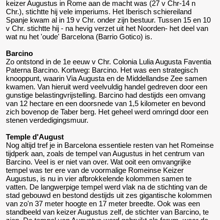
keizer Augustus in Rome aan de macht was (27 v Chr-14 n
Chr.), stichtte hij vele imperiums. Het Iberisch schiereiland
Spanje kwam al in 19 v Chr. onder zijn bestuur. Tussen 15 en 10
v Chr. stichtte hij - na hevig verzet uit het Noorden- het deel van
wat nu het 'oude' Barcelona (Barrio Gotico) is.
Barcino
Zo ontstond in de 1e eeuw v Chr. Colonia Lulia Augusta Faventia
Paterna Barcino. Kortweg: Barcino. Het was een strategisch
knooppunt, waarin Via Augusta en de Middellandse Zee samen
kwamen. Van hieruit werd veelvuldig handel gedreven door een
gunstige belastingvrijstelling. Barcino had destijds een omvang
van 12 hectare en een doorsnede van 1,5 kilometer en bevond
zich bovenop de Taber berg. Het geheel werd omringd door een
stenen verdedigingsmuur.
Temple d'August
Nog altijd tref je in Barcelona essentiele resten van het Romeinse
tijdperk aan, zoals de tempel van Augustus in het centrum van
Barcino.
Veel is er niet van over. Wat ooit een omvangrijke
tempel was ter ere van de voormalige Romeinse Keizer
Augustus, is nu in vier afbrokkelende kolommen samen te
vatten. De langwerpige tempel werd vlak na de stichting van de
stad gebouwd en bestond destijds uit zes gigantische kolommen
van zo'n 37 meter hoogte en 17 meter breedte.
Ook was een
standbeeld van keizer Augustus zelf, de stichter van Barcino, te