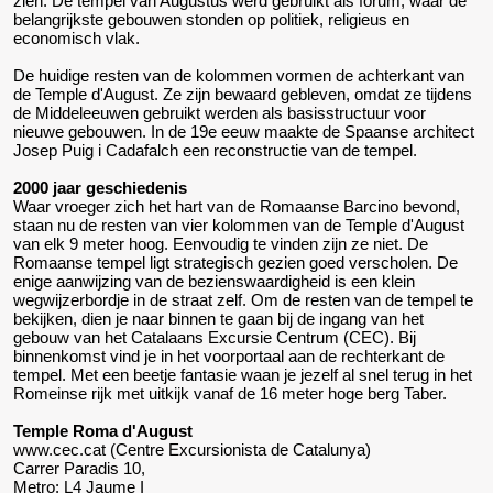
zien. De tempel van Augustus werd gebruikt als forum, waar de
belangrijkste gebouwen stonden op politiek, religieus en
economisch vlak.
De huidige resten van de kolommen vormen de achterkant van
de Temple d'August. Ze zijn bewaard gebleven, omdat ze tijdens
de Middeleeuwen gebruikt werden als basisstructuur voor
nieuwe gebouwen. In de 19e eeuw maakte de Spaanse architect
Josep Puig i Cadafalch een reconstructie van de tempel.
2000 jaar geschiedenis
Waar vroeger zich het hart van de Romaanse Barcino bevond,
staan nu de resten van vier kolommen van de Temple d'August
van elk 9 meter hoog. Eenvoudig te vinden zijn ze niet. De
Romaanse tempel ligt strategisch gezien goed verscholen. De
enige aanwijzing van de bezienswaardigheid is een klein
wegwijzerbordje in de straat zelf. Om de resten van de tempel te
bekijken, dien je naar binnen te gaan bij de ingang van het
gebouw van het Catalaans Excursie Centrum (CEC). Bij
binnenkomst vind je in het voorportaal aan de rechterkant de
tempel. Met een beetje fantasie waan je jezelf al snel terug in het
Romeinse rijk met uitkijk vanaf de 16 meter hoge berg Taber.
Temple Roma d'August
www.cec.cat
(Centre Excursionista de Catalunya)
Carrer Paradis 10,
Metro: L4 Jaume I