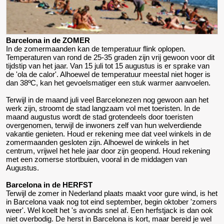
Barcelona in de ZOMER
In de zomermaanden kan de temperatuur flink oplopen.
Temperaturen van rond de 25-35 graden zijn vrij gewoon voor dit
tijdstip van het jaar. Van 15 juli tot 15 augustus is er sprake van
de 'ola de calor'. Alhoewel de temperatuur meestal niet hoger is
dan 38ºC, kan het gevoelsmatiger een stuk warmer aanvoelen.
Terwijl in de maand juli veel Barcelonezen nog gewoon aan het
werk zijn, stroomt de stad langzaam vol met toeristen. In de
maand augustus wordt de stad grotendeels door toeristen
overgenomen, terwijl de inwoners zelf van hun welverdiende
vakantie genieten. Houd er rekening mee dat veel winkels in de
zomermaanden gesloten zijn. Alhoewel de winkels in het
centrum, vrijwel het hele jaar door zijn geopend. Houd rekening
met een zomerse stortbuien, vooral in de middagen van
Augustus.
Barcelona in de HERFST
Terwijl de zomer in Nederland plaats maakt voor gure wind, is het
in Barcelona vaak nog tot eind september, begin oktober 'zomers
weer'. Wel koelt het 's avonds snel af. Een herfstjack is dan ook
niet overbodig. De herst in Barcelona is kort, maar bereid je wel